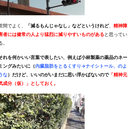
世間でよく、
「減るもんじゃなし」などというけれど
、
精神障
害者には健常の人より猛烈に減りやすいものがある
と思ってい
る。
それを何かいい言葉で表したい、例えば小林製薬の薬品のネー
ミングみたいに（
内臓脂肪をとるくすり→ナイシトール、のよ
うな
）だけど、いいのがいまだに思い浮かばないので
「精神元
気成分（仮）」としておく。