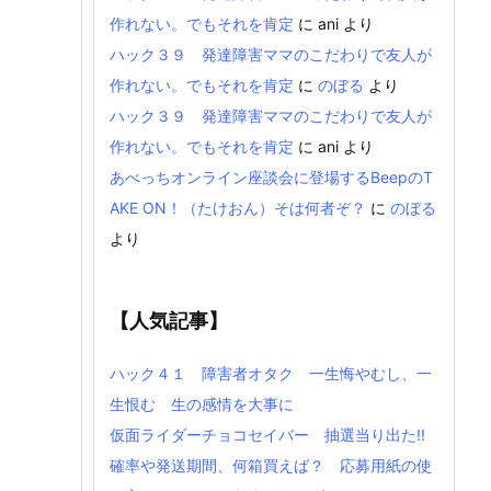
作れない。でもそれを肯定
に
ani
より
ハック３９ 発達障害ママのこだわりで友人が
作れない。でもそれを肯定
に
のぼる
より
ハック３９ 発達障害ママのこだわりで友人が
作れない。でもそれを肯定
に
ani
より
あべっちオンライン座談会に登場するBeepのT
AKE ON！（たけおん）そは何者ぞ？
に
のぼる
より
【人気記事】
ハック４１ 障害者オタク 一生悔やむし、一
生恨む 生の感情を大事に
仮面ライダーチョコセイバー 抽選当り出た!!
確率や発送期間、何箱買えば？ 応募用紙の使