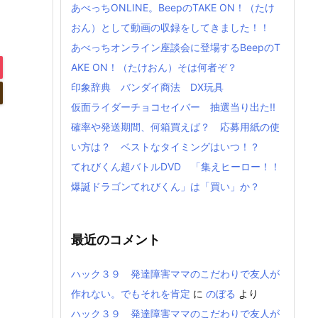
あべっちONLINE。BeepのTAKE ON！（たけ
おん）として動画の収録をしてきました！！
あべっちオンライン座談会に登場するBeepのT
AKE ON！（たけおん）そは何者ぞ？
印象辞典 バンダイ商法 DX玩具
仮面ライダーチョコセイバー 抽選当り出た!!
確率や発送期間、何箱買えば？ 応募用紙の使
い方は？ ベストなタイミングはいつ！？
てれびくん超バトルDVD 「集えヒーロー！！
爆誕ドラゴンてれびくん」は「買い」か？
最近のコメント
ハック３９ 発達障害ママのこだわりで友人が
作れない。でもそれを肯定
に
のぼる
より
ハック３９ 発達障害ママのこだわりで友人が