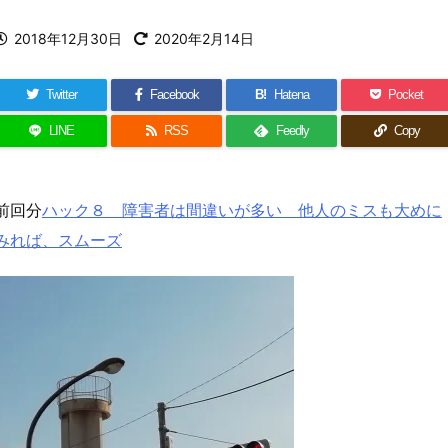
2018年12月30日
2020年2月14日
Twitter
Facebook
B!
Hatena
Pocket
LINE
RSS
Feedly
Copy
前回分
ハック８ 障害者は間違いが多い 他人のミスも大めに
みれば、スムーズ