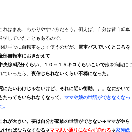
これはまあ、わかりやすい方だろう。例えば、自分は昔自転車
通学していたこともあるので、
移動手段に自転車をよく使うのだが、
電車バスでいくところを
全部自転車におきかえて
中央線5駅分くらい、１０～１５キロくらいこいで
娘を病院に
れていったら、
夜信じられないくらい不穏になった。
死にたいわけじゃないけど、それに近い衝動。。。なにかいて
もたってもいられなくなって、
ママや娘の世話ができなくなっ
た。
これが大きい。要は自分が家族の世話ができない→ママがやら
なければならなくなる→
ママ思い通りにならず崩れる
→
家族総