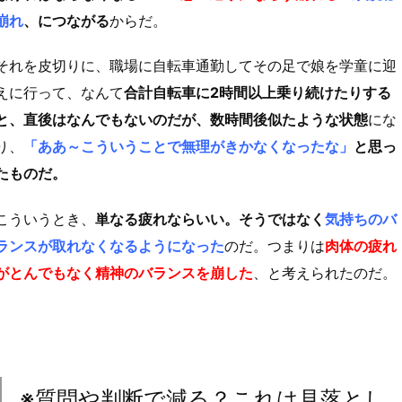
崩れ
、につながる
からだ。
それを皮切りに、職場に自転車通勤してその足で娘を学童に迎
えに行って、なんて
合計自転車に2時間以上乗り続けたりする
と、直後はなんでもないのだが、数時間後似たような状態
にな
り、
「ああ～こういうことで無理がきかなくなったな」
と思っ
たものだ。
こういうとき、
単なる疲れならいい。そうではなく
気持ちのバ
ランスが取れなくなるようになった
のだ。つまりは
肉体の疲れ
がとんでもなく精神のバランスを崩した
、と考えられたのだ。
※質問や判断で減る？これは見落とし