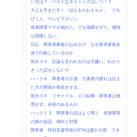
い方は？ ベストなタイミングはいつ！？
大人も手をだす！「ほんものおもちゃ」 てれ
びくん テレビマガジン
発達障害ママが崩れた。でも躊躇せずだ。感情
は我慢しない。
日記 障害者家族のお出かけ なぜ基本家族全
員で行動しているのか
気分３５ 正論を言われるのは大嫌い。わかり
きった話をしないで
ハック６ 障害者の介護 介護者の疲れは伝え
た方が関係が長続きする。
気分３６ リサイクル、エコ結構 障害者は無
理せず。余裕のある人が
ハック１３ 障害者の話はよく聞く 発達障害
の娘の会話 傾向と対策
障害者 特別支援学校のPTAは親が大変 でき