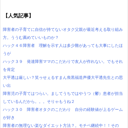
【人気記事】
障害者の子育てに自信が持てないオタク父親が最近考える取り組み
方。ううむ薦めていいものか？
ハック４６障害者 理解を示す人は多少難があっても大事にしたほ
うが
ハック３９ 発達障害ママのこだわりで友人が作れない。でもそれ
を肯定
大平透は厳しい？笑ゥせぇるすまん喪黒福造声優大平透先生との思
い出
障害児の子育てはつらい。ましてうちではやうつ（鬱）患者が担当
しているんだから。。。そりゃもうね２
ハック３０ 障害者オタクのこだわり 自分の経験値が上るゲーム
が好き
障害者の無理ない楽なダイエット方法？。モチベ継続中！！その