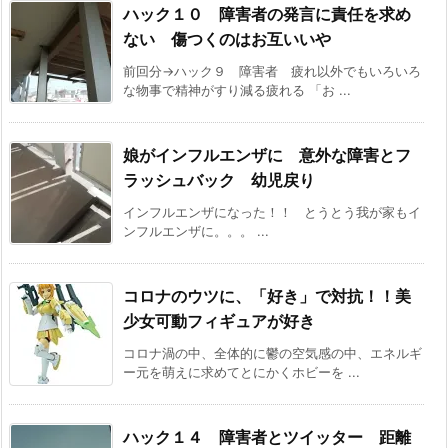
ハック１０ 障害者の発言に責任を求め
ない 傷つくのはお互いいや
前回分→ハック９ 障害者 疲れ以外でもいろいろ
な物事で精神がすり減る疲れる 「お ...
娘がインフルエンザに 意外な障害とフ
ラッシュバック 幼児戻り
インフルエンザになった！！ とうとう我が家もイ
ンフルエンザに。。。 ...
コロナのウツに、「好き」で対抗！！美
少女可動フィギュアが好き
コロナ渦の中、全体的に鬱の空気感の中、エネルギ
ー元を萌えに求めてとにかくホビーを ...
ハック１４ 障害者とツイッター 距離