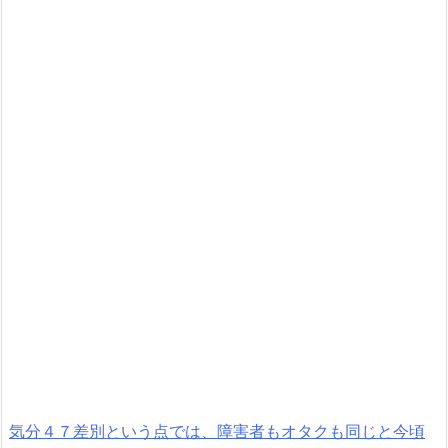
気分４７差別という点では、障害者もオタクも同じと今頃