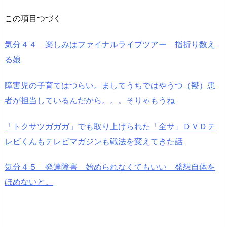
この項目つづく
気分４４ 楽しみはファイナルライブツアー 指折り数え
る娘
障害児の子育てはつらい。ましてうちではやうつ（鬱）患
者が担当しているんだから。。。そりゃもうね
「トクサツガガガ」でも取り上げられた「全サ」ＤＶＤテ
レビくんもテレビマガジンも戦法を変えてきた話
気分４５ 発達障害 始められなくてもいい 発想自体を
ほめないと。