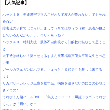
【人気記事】
ハック３９ 発達障害ママのこだわりで友人が作れない。でもそれ
を肯定
障害児の子育てはつらい。ましてうちではやうつ（鬱）患者が担当
しているんだから。。。そりゃもうね２
ハック４０ 特別支援 肢体不自由校から知的校に転校して思うこ
と
大平透は厳しい？笑ゥせぇるすまん喪黒福造声優大平透先生との思
い出
ガールカフェガンにハマる。ちょっと４０代男性を殺しに来てる
よ？
リカバリーカレッジ三鷹を推す話。病気を治さないのにこの心地よ
さ？その１
てれびくん超バトルDVD 「集えヒーロー！！爆誕ドラゴンてれび
くん」は「買い」か？